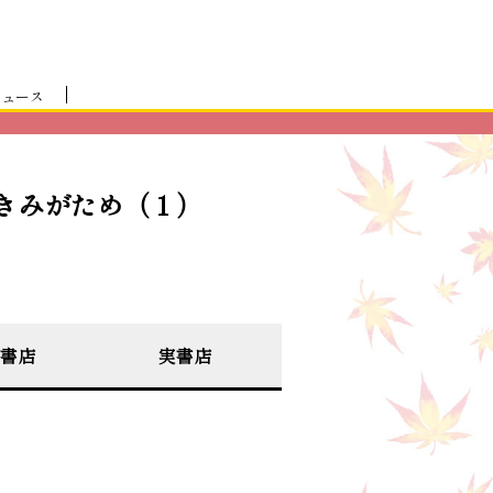
ニュース
きみがため（１）
書店
実書店