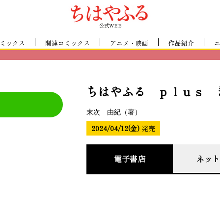
公式WEB
ミックス
関連コミックス
アニメ・映画
作品紹介
ちはやふる ｐｌｕｓ 
末次 由紀（著）
2024/04/12(金)
発売
電子書店
ネット