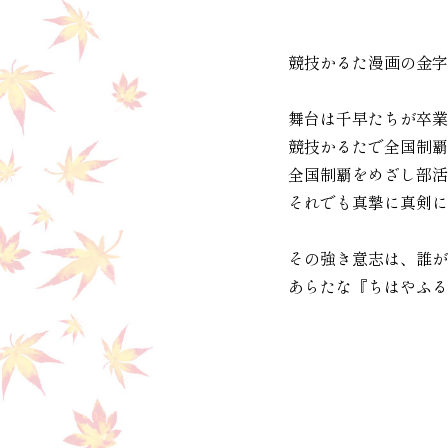
競技かるた漫画の金字
舞台は千早たちが卒業
競技かるたで全国制覇
全国制覇をめざし部活
それでも真摯に真剣に
その強き意志は、誰が
あらたな『ちはやふる