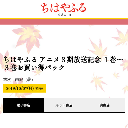
公式WEB
ちはやふる アニメ３期放送記念 １巻～
３巻お買い得パック
末次 由紀（著）
2019/10/07(月)
発売
電子書店
ネット書店
実書店