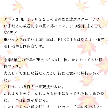
アニメ３期、１０月２２日火曜深夜に放送スタート！！
いまだけの放送記念お買い得パック。1～3巻3冊まるごと
600円！
※パックされている単行本は、BLKC「ちはやふる」通常
版1～3巻と同内容です。
小学6年生の千早が出会ったのは、福井からやってきた転
校生・新。
大人しくて無口な新だったが、彼には意外な特技があっ
た。
それは、小倉百人一首競技かるた。
だれよりも速く、だれよりも夢中になって札を払う新の姿
に、千早は衝撃を受ける。
しかし、そんな新を釘付けにしたのは、千早のずば抜けた