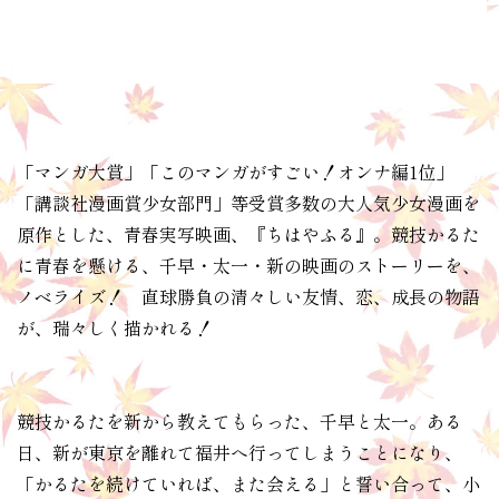
「マンガ大賞」「このマンガがすごい！オンナ編1位」
「講談社漫画賞少女部門」等受賞多数の大人気少女漫画を
原作とした、青春実写映画、『ちはやふる』。競技かるた
に青春を懸ける、千早・太一・新の映画のストーリーを、
ノベライズ！ 直球勝負の清々しい友情、恋、成長の物語
が、瑞々しく描かれる！
競技かるたを新から教えてもらった、千早と太一。ある
日、新が東京を離れて福井へ行ってしまうことになり、
「かるたを続けていれば、また会える」と誓い合って、小