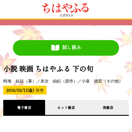
公式WEB
試し読み
小説 映画 ちはやふる 下の句
時海 結以（著）／末次 由紀（原作）／小泉 徳宏（その他）
2016/03/11(金)
発売
電子書店
ネット書店
実書店