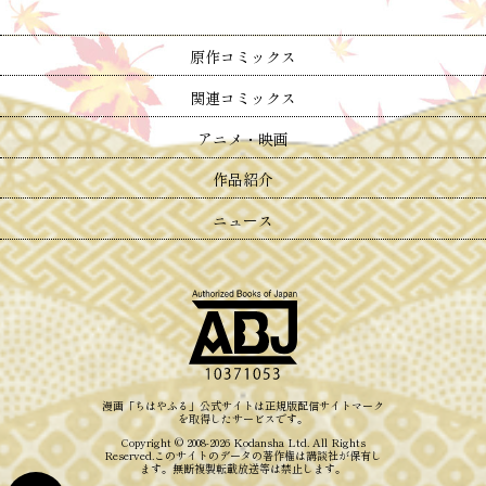
原作コミックス
関連コミックス
アニメ・映画
作品紹介
ニュース
漫画「ちはやふる」公式サイトは
正規版配信サイトマーク
を取得したサービスです。
Copyright © 2008-2026
Kodansha
Ltd. All Rights
Reserved.
このサイトのデータの著作権は講談社が保有し
ます。
無断複製転載放送等は禁止します。