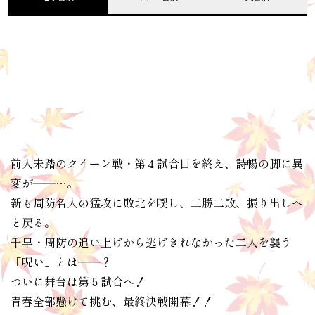
前人未踏のクイーン戦・第４試合目を終え、詩暢の脚に異
変が――…。
新も周防名人の猛攻に敗北を喫し、二勝二敗、振り出しへ
と戻る。
千早・周防の追い上げから逃げきれなかった二人を襲う
「呪い」とは――？
ついに舞台は第５試合へ！
青春全部懸けて挑む、最終決戦開幕！！