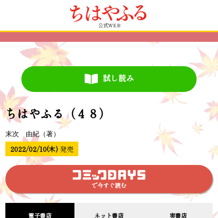
公式WEB
試し読み
ちはやふる（４８）
末次 由紀（著）
2022/02/10(木)
発売
で今すぐ読む
電子書店
ネット書店
実書店