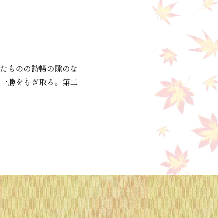
たものの詩暢の隙のな
一勝をもぎ取る。第二