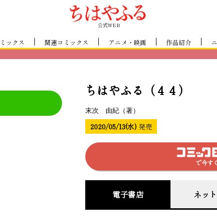
公式WEB
ミックス
関連コミックス
アニメ・映画
作品紹介
ちはやふる（４４）
末次 由紀（著）
2020/05/13(水)
発売
で今す
電子書店
ネット