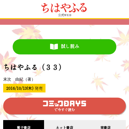
公式WEB
試し読み
ちはやふる（３３）
末次 由紀（著）
2016/10/13(木)
発売
で今すぐ読む
電子書店
ネット書店
実書店