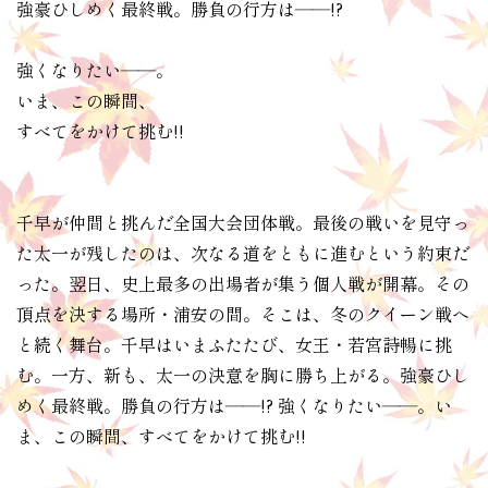
強豪ひしめく最終戦。勝負の行方は――!?
強くなりたい――。
いま、この瞬間、
すべてをかけて挑む!!
千早が仲間と挑んだ全国大会団体戦。最後の戦いを見守っ
た太一が残したのは、次なる道をともに進むという約束だ
った。翌日、史上最多の出場者が集う個人戦が開幕。その
頂点を決する場所・浦安の間。そこは、冬のクイーン戦へ
と続く舞台。千早はいまふたたび、女王・若宮詩暢に挑
む。一方、新も、太一の決意を胸に勝ち上がる。強豪ひし
めく最終戦。勝負の行方は――!? 強くなりたい――。い
ま、この瞬間、すべてをかけて挑む!!