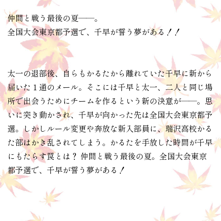
仲間と戦う最後の夏――。
全国大会東京都予選で、千早が誓う夢がある！！
太一の退部後、自らもかるたから離れていた千早に新から
届いた１通のメール。そこには千早と太一、二人と同じ場
所で出会うためにチームを作るという新の決意が――。思
いに突き動かされ、千早が向かった先は全国大会東京都予
選。しかしルール変更や奔放な新入部員に、瑞沢高校かる
た部はかき乱されてしまう。かるたを手放した時間が千早
にもたらす罠とは？ 仲間と戦う最後の夏。全国大会東京
都予選で、千早が誓う夢がある！