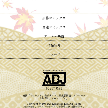
原作コミックス
関連コミックス
アニメ・映画
作品紹介
ニュース
漫画「ちはやふる」公式サイトは
正規版配信サイトマーク
を取得したサービスです。
Copyright © 2008-2026
Kodansha
Ltd. All Rights
Reserved.
このサイトのデータの著作権は講談社が保有し