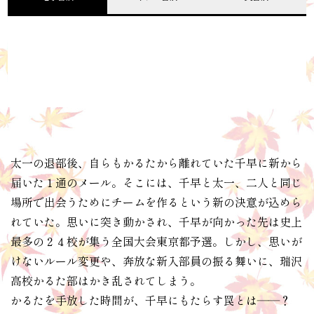
太一の退部後、自らもかるたから離れていた千早に新から
届いた１通のメール。そこには、千早と太一、二人と同じ
場所で出会うためにチームを作るという新の決意が込めら
れていた。思いに突き動かされ、千早が向かった先は史上
最多の２４校が集う全国大会東京都予選。しかし、思いが
けないルール変更や、奔放な新入部員の振る舞いに、瑞沢
高校かるた部はかき乱されてしまう。
かるたを手放した時間が、千早にもたらす罠とは――？