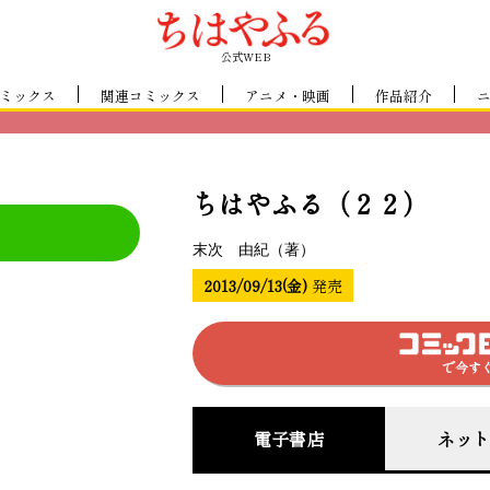
公式WEB
ミックス
関連コミックス
アニメ・映画
作品紹介
ちはやふる（２２）
末次 由紀（著）
2013/09/13(金)
発売
で今す
電子書店
ネット