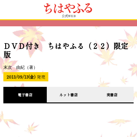
公式WEB
ＤＶＤ付き ちはやふる（２２）限定
版
末次 由紀（著）
2013/09/13(金)
発売
電子書店
ネット書店
実書店