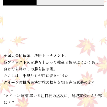
全国大会団体戦、決勝トーナメント。
各ブロック予選を勝ち上がった強豪８校がぶつかりあう
負けたら終わりの勝ち抜き戦。
そこには、千早たちが目に焼き付けた
クイーン位挑戦者決定戦の舞台を知る逢坂恵夢の姿も
――。
“クイーン候補”率いる注目校の猛攻に、瑞沢高校かるた部
は！？