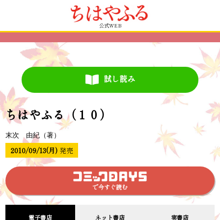
公式WEB
試し読み
ちはやふる（１０）
末次 由紀（著）
2010/09/13(月)
発売
で今すぐ読む
電子書店
ネット書店
実書店