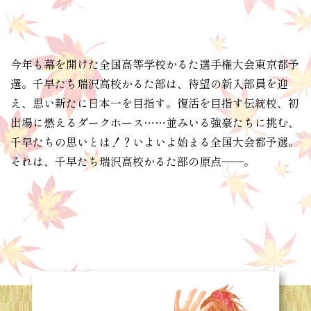
今年も幕を開けた全国高等学校かるた選手権大会東京都予
選。千早たち瑞沢高校かるた部は、待望の新入部員を迎
え、思い新たに日本一を目指す。復活を目指す伝統校、初
出場に燃えるダークホース……並みいる強豪たちに挑む、
千早たちの思いとは！？いよいよ始まる全国大会都予選。
それは、千早たち瑞沢高校かるた部の原点――。